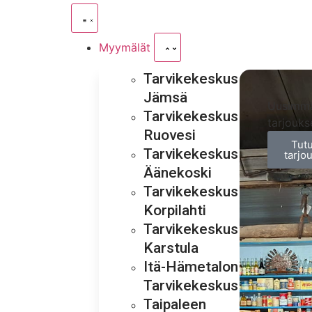
Myymälät
Tarvikekeskus
Jämsä
Uusimm
Tarvikekeskus
tarjouks
Ruovesi
Tut
Tarvikekeskus
tarjo
Äänekoski
Tarvikekeskus
Korpilahti
Tarvikekeskus
Karstula
Itä-Hämetalon
Tarvikekeskus
Taipaleen