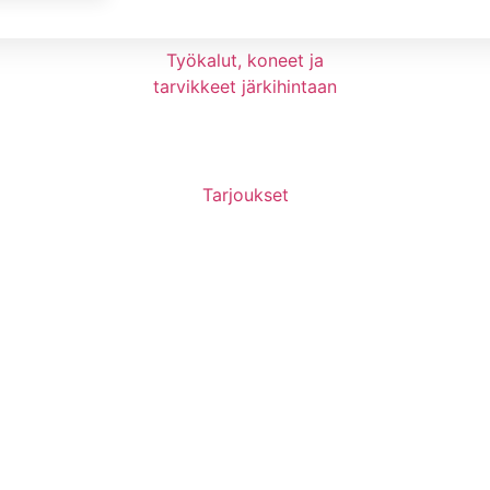
Työkalut, koneet ja
tarvikkeet järkihintaan​
likoima tuotteita kotiin, pihaan ja rakentamiseen. Tutustu v
valikoimaan ja ajankohtaisiin tarjouksiin.
Tarjoukset