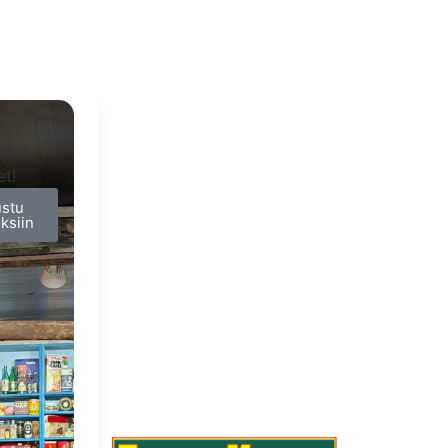
at
et!
ustu
uksiin